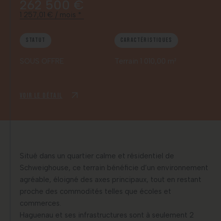
262 500 €
1 257,01 € / mois *
Statut
Caractéristiques
SOUS OFFRE
Terrain 1 010,00 m²
Voir le détail
Situé dans un quartier calme et résidentiel de
Schweighouse, ce terrain bénéficie d’un environnement
agréable, éloigné des axes principaux, tout en restant
proche des commodités telles que écoles et
commerces.
Haguenau et ses infrastructures sont à seulement 2