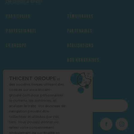
De 08h30 à 18h00
Particulier
Témoignages
Professionnel
Partenaires
Le groupe
Réalisations
Nos honoraires
Recrutement
THICENT GROUPE
et
des sociétés tierces utilisent des
cookies sur
www.thicent-
groupe.com
pour personnaliser
le contenu, les annonces, et
NOUS CONTACTER
analyser le trafic. Vos données de
navigation peuvent être
collectées et utilisées par ces
tiers. Vous pouvez donner ou
03 88 68 16 55
retirer votre consentement
globalement ou par finalité en