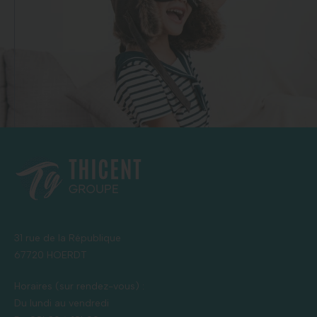
31 rue de la République
67720 HOERDT
Horaires (sur rendez-vous) :
Du lundi au vendredi