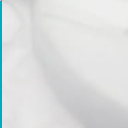
31 rue de la République
67720 HOERDT
Horaires (sur rendez-vous) :
Du lundi au vendredi
De 08h30 à 18h00
Particulier
Témoignages
Professionnel
Partenaires
Le groupe
Réalisations