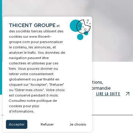
Nos honoraires
Recrutement
THICENT GROUPE
et
des sociétés tierces utilisent des
cookies sur
www.thicent-
groupe.com
pour personnaliser
le contenu, les annonces, et
NOUS CONTACTER
analyser le trafic. Vos données de
navigation peuvent être
collectées et utilisées par ces
tiers. Vous pouvez donner ou
03 88 68 16 55
Sep 2024
retirer votre consentement
globalement ou par finalité en
Statut du Bailleur Privé 2026 : taux, 
cliquant sur "Accepter", "Refuser"
comparaison avec Loc’Avantages e
ou "Gérer mes choix". Votre choix
est conservé pendant 6 mois.
Consultez notre politique de
cookies pour plus
MENTIONS LÉGALES
POLITIQUE DE COOKIES
d'informations.
Accepter
Refuser
Je choisis
Toutes nos actus