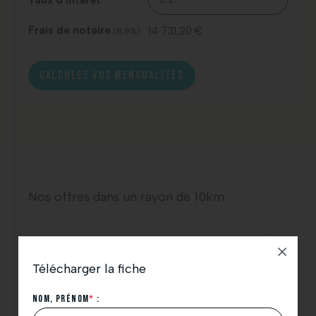
Taux d'intérêt
Frais de notaire
14 731,20 €
(8.8%)
CALCULEZ VOS MENSUALITÉS
Nos offres dans un rayon de 10km
Télécharger la fiche
Nom, Prénom
*
: