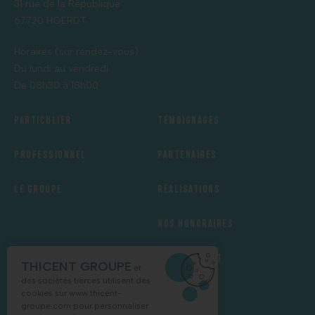
31 rue de la République
67720 HOERDT
Horaires (sur rendez-vous) :
Du lundi au vendredi
De 08h30 à 18h00
Particulier
Témoignages
Professionnel
Partenaires
Le groupe
Réalisations
Nos honoraires
Recrutement
THICENT GROUPE
et
des sociétés tierces utilisent des
cookies sur
www.thicent-
groupe.com
pour personnaliser