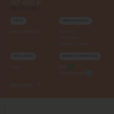
167 400 €
801,62 € / mois *
Statut
Caractéristiques
SUR LE MARCHE
4 pièces
3 chambres
Surface 94,20 m²
Points forts
Diagnostic énergétique
Cave
GES
C
Classe énergie
D
Voir le détail