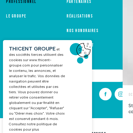
Professionnel
Partenaires
Le groupe
Réalisations
Nos honoraires
Recrutement
THICENT GROUPE
et
des sociétés tierces utilisent des
cookies sur
www.thicent-
groupe.com
pour personnaliser
le contenu, les annonces, et
NOUS CONTACTER
analyser le trafic. Vos données de
navigation peuvent être
collectées et utilisées par ces
tiers. Vous pouvez donner ou
03 88 68 16 55
retirer votre consentement
globalement ou par finalité en
cliquant sur "Accepter", "Refuser"
ou "Gérer mes choix". Votre choix
est conservé pendant 6 mois.
Consultez notre politique de
cookies pour plus