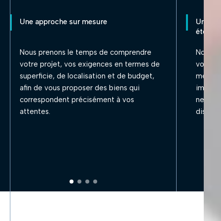
Une approche sur mesure
Une co
étendu
Nous prenons le temps de comprendre
Notre e
votre projet, vos exigences en termes de
vous of
superficie, de localisation et de budget,
meilleu
afin de vous proposer des biens qui
immobil
correspondent précisément à vos
ne son
attentes.
disponi