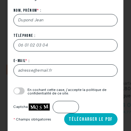
Nom, Prénom
*
:
Téléphone :
Nous vous remercions de votre demande de
téléchargement.
N’hésitez pas à consulter également vos spams.
E-mail
*
:
À très bientôt.
Constructible
T3
L’équipe Thicent Groupe.
Terrain
Appart
Veuillez
64,80
En cochant cette case, j’accepte la politique de
laisser
confidentialité de ce site.
Haguenau
Hague
ce
99 000 €
214 
champ
Captcha
474,07 € / mois *
1 024,77
vide.
TÉLÉCHARGER LE PDF
*
Champs obligatoires