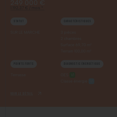
249 000 €
1 192,37 € / mois *
Statut
Caractéristiques
SUR LE MARCHE
3 pièces
2 chambres
Surface 69,70 m²
Terrain 100,00 m²
Points forts
Diagnostic énergétique
Terrasse
GES
VI
Classe énergie
VI
Voir le détail