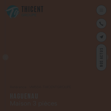
03
CONTAC
NOS ACTUS
Référence : VM534-THICENTGROUPE
Haguenau
Maison 3 pièces