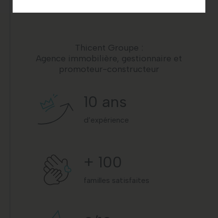
Thicent Groupe :
Agence immobilière, gestionnaire et
promoteur-constructeur
10
ans
d’expérience
+
100
familles satisfaites