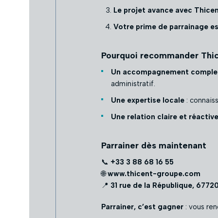
Le projet avance avec Thicen
Votre prime de parrainage e
Pourquoi recommander Thic
Un accompagnement comple
administratif.
Une expertise locale
: connais
Une relation claire et réactiv
Parrainer dès maintenant
📞
+33 3 88 68 16 55
🌐
www.thicent-groupe.com
📍
31 rue de la République, 6772
Parrainer, c’est gagner
: vous re