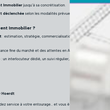
t Immobilier
jusqu’à sa concrétisation.
st déclenchée
selon les modalités prévues au programme.
ent Immobilier ?
t
: estimation, stratégie, commercialisation, visites, négociation, 
sance fine du marché et des attentes en Alsace.
e
: un interlocuteur dédié, un suivi régulier, des conseils concrets.
0 Hoerdt
ndez service à votre entourage… et vous êtes récompensé.