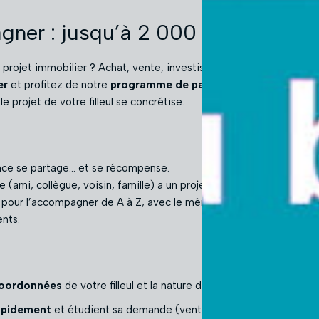
agner : jusqu’à 2 000 € à la clé !*
 projet immobilier ? Achat, vente, investissement, mise en locat
er
et profitez de notre
programme de parrainage
:
devenez par
le projet de votre filleul se concrétise.
ance se partage… et se récompense.
(ami, collègue, voisin, famille) a un projet immobilier,
mettez-
is pour l’accompagner de A à Z, avec le même niveau d’exigence e
ents.
coordonnées
de votre filleul et la nature de son projet.
rapidement
et étudient sa demande (vente, achat, location…).