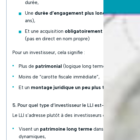
durée,
Une
durée d’engagement plus longue
(15–20
ans),
Et une acquisition
obligatoirement via une SCI
(pas en direct en nom propre)
Pour un investisseur, cela signifie :
Plus de
patrimonial
(logique long terme),
Moins de “carotte fiscale immédiate”,
Et un
montage juridique un peu plus technique
.
5. Pour quel type d’investisseur le LLI est-il pertinent ?
Le LLI s’adresse plutôt à des investisseurs qui :
Visent un
patrimoine long terme
dans des villes
dynamiques,