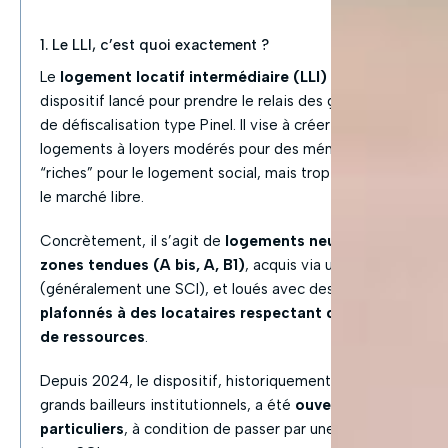
1. Le LLI, c’est quoi exactement ?
Le
logement locatif intermédiaire (LLI)
est un
dispositif lancé pour prendre le relais des grandes lois
de défiscalisation type Pinel. Il vise à créer des
logements à loyers modérés pour des ménages trop
“riches” pour le logement social, mais trop “justes” pour
le marché libre.
Concrètement, il s’agit de
logements neufs situés en
zones tendues (A bis, A, B1)
, acquis via une société
(généralement une SCI), et loués avec des
loyers
plafonnés à des locataires respectant des plafonds
de ressources
.
Depuis 2024, le dispositif, historiquement réservé aux
grands bailleurs institutionnels, a été
ouvert aux
particuliers
, à condition de passer par une structure de