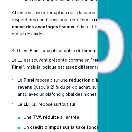
Attention : une interruption de la location ou un non-
respect des conditions peut entraîner la
remise en
cause des avantages fiscaux
et la restitution d’une
partie des aides.
4. LLI vs Pinel : une philosophie différente
Le LLI est souvent présenté comme un “
remplaçant du
Pinel
”, mais la logique est assez différente :
Le
Pinel
reposait sur une
réduction d’impôt sur le
revenu
(jusqu’à 21 % du prix d’achat, sur 6, 9 ou 12
ans), avec un plafond global des niches
Le
LLI
, lui, repose surtout sur :
Une
TVA réduite
à l’entrée,
Un
crédit d’impôt sur la taxe foncière
dans la