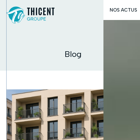
03
Blog
CONTAC
NOS ACTUS