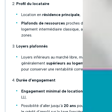
Profil du locataire
Location en
résidence principale
,
Plafonds de ressources
proches de ceux du
logement intermédiaire classique, adaptés à ces
zones.
Loyers plafonnés
Loyers inférieurs au marché libre, mais
généralement
supérieurs au logement social
,
pour conserver une rentabilité correcte.
Durée d’engagement
Engagement minimal de location de 15 ans
en
LLI,
Possibilité d’aller jusqu’à
20 ans
pour maximiser
le crédit d’impôt sur la taxe foncière.