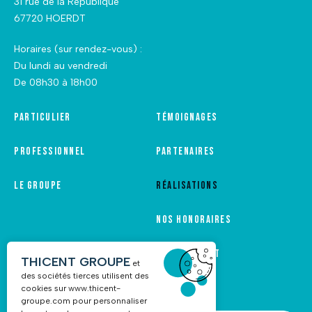
31 rue de la République
67720 HOERDT
Horaires (sur rendez-vous) :
Du lundi au vendredi
De 08h30 à 18h00
Particulier
Témoignages
Professionnel
Partenaires
Le groupe
Réalisations
Nos honoraires
Recrutement
THICENT GROUPE
et
des sociétés tierces utilisent des
cookies sur
www.thicent-
groupe.com
pour personnaliser