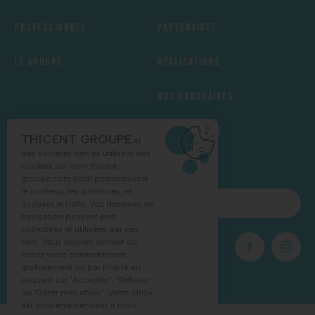
Professionnel
Partenaires
Le groupe
Réalisations
Nos honoraires
Recrutement
THICENT GROUPE
et
des sociétés tierces utilisent des
cookies sur
www.thicent-
groupe.com
pour personnaliser
le contenu, les annonces, et
NOUS CONTACTER
analyser le trafic. Vos données de
navigation peuvent être
collectées et utilisées par ces
tiers. Vous pouvez donner ou
03 88 68 16 55
retirer votre consentement
globalement ou par finalité en
cliquant sur "Accepter", "Refuser"
ou "Gérer mes choix". Votre choix
est conservé pendant 6 mois.