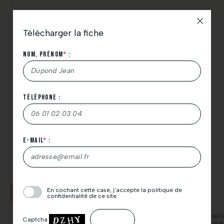
Télécharger la fiche
Nos offres dans un rayon de 10km
Nom, Prénom
*
:
Téléphone :
Nous vous remercions de votre demande de
téléchargement.
N’hésitez pas à consulter également vos spams.
E-mail
*
:
À très bientôt.
L’équipe Thicent Groupe.
Veuillez
En cochant cette case, j’accepte la politique de
Constructible
T3
laisser
confidentialité de ce site.
ce
Terrain
Appart
champ
Captcha