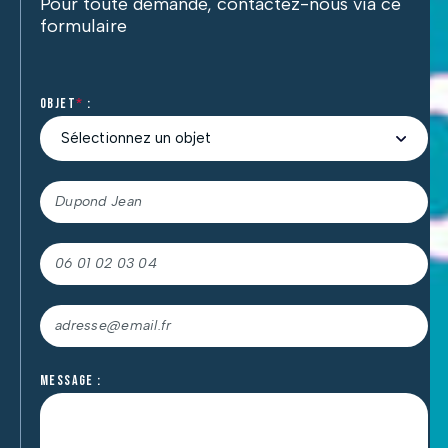
Pour toute demande, contactez-nous via ce
formulaire
Objet
*
:
Veuillez
Message :
Nous vous remercions de l’intérêt porté.
laisser
Nos experts reviendront vers vous dans les plus brefs
ce
délais.