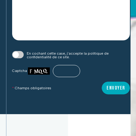
champ
Au plaisir.
L’équipe Thicent Groupe.
vide.
En cochant cette case, j’accepte la politique de
confidentialité de ce site.
Captcha
ENVOYER
*
Champs obligatoires