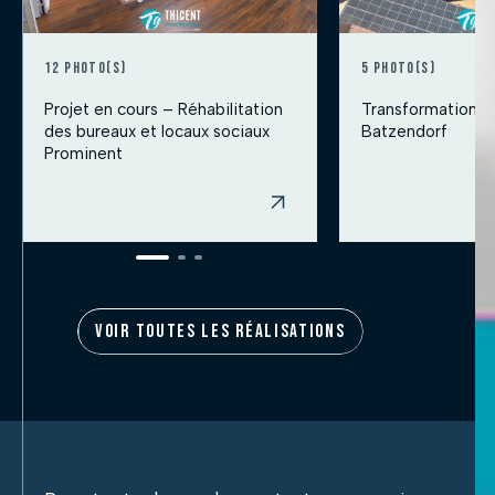
12 photo(s)
5 photo(s)
Projet en cours – Réhabilitation
Transformation c
des bureaux et locaux sociaux
Batzendorf
Prominent
VOIR TOUTES LES RÉALISATIONS