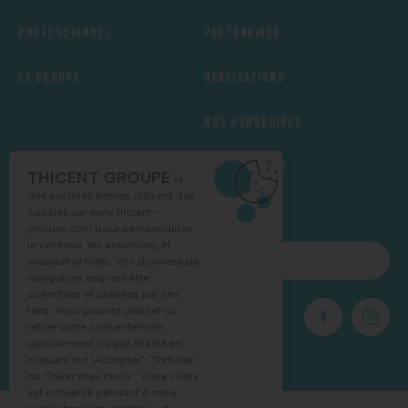
Professionnel
Partenaires
Le groupe
Réalisations
Nos honoraires
Recrutement
THICENT GROUPE
et
des sociétés tierces utilisent des
cookies sur
www.thicent-
groupe.com
pour personnaliser
le contenu, les annonces, et
NOUS CONTACTER
analyser le trafic. Vos données de
navigation peuvent être
collectées et utilisées par ces
tiers. Vous pouvez donner ou
03 88 68 16 55
retirer votre consentement
globalement ou par finalité en
cliquant sur "Accepter", "Refuser"
ou "Gérer mes choix". Votre choix
est conservé pendant 6 mois.