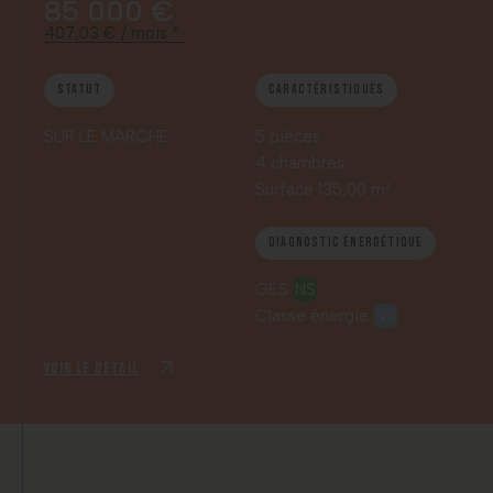
85 000 €
407,03 € / mois *
Statut
Caractéristiques
SUR LE MARCHE
5 pièces
4 chambres
Surface 135,00 m²
Diagnostic énergétique
GES
NS
Classe énergie
NS
Voir le détail