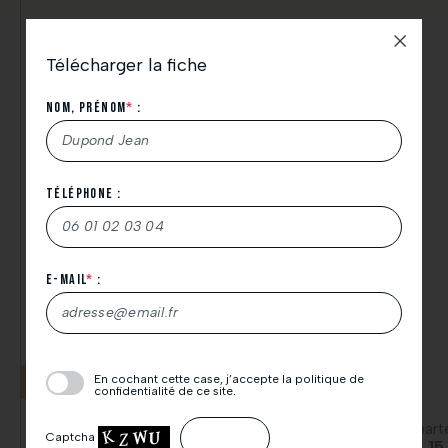
Télécharger la fiche
Nos offres dans un rayon de 10km
Nom, Prénom
*
:
Téléphone :
Nous vous remercions de votre demande de
téléchargement.
N’hésitez pas à consulter également vos spams.
E-mail
*
:
À très bientôt.
L’équipe Thicent Groupe.
Veuillez
En cochant cette case, j’accepte la politique de
T3
T3
laisser
confidentialité de ce site.
ce
Appartement 3 pièces
Appart
champ
Captcha
64,80 m²
108,15