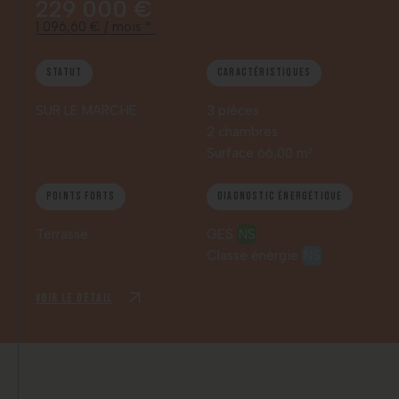
229 000 €
1 096,60 € / mois *
Statut
Caractéristiques
SUR LE MARCHE
3 pièces
2 chambres
Surface 66,00 m²
Points forts
Diagnostic énergétique
Terrasse
GES
NS
Classe énergie
NS
Voir le détail