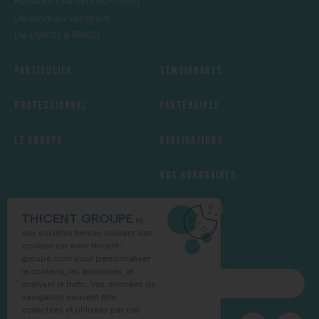
Horaires (sur rendez-vous) :
Du lundi au vendredi
De 08h30 à 18h00
Particulier
Témoignages
Professionnel
Partenaires
Le groupe
Réalisations
Nos honoraires
Recrutement
THICENT GROUPE
et
des sociétés tierces utilisent des
cookies sur
www.thicent-
groupe.com
pour personnaliser
le contenu, les annonces, et
NOUS CONTACTER
analyser le trafic. Vos données de
navigation peuvent être
collectées et utilisées par ces