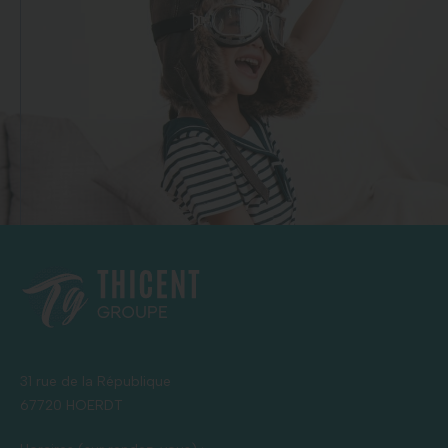
31 rue de la République
67720 HOERDT