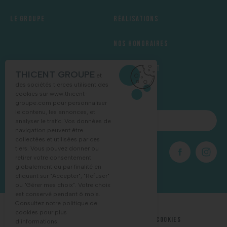
Le groupe
Réalisations
Nos honoraires
Recrutement
THICENT GROUPE
et
des sociétés tierces utilisent des
cookies sur
www.thicent-
groupe.com
pour personnaliser
le contenu, les annonces, et
NOUS CONTACTER
analyser le trafic. Vos données de
navigation peuvent être
collectées et utilisées par ces
tiers. Vous pouvez donner ou
03 88 68 16 55
retirer votre consentement
globalement ou par finalité en
cliquant sur "Accepter", "Refuser"
ou "Gérer mes choix". Votre choix
est conservé pendant 6 mois.
Consultez notre politique de
cookies pour plus
MENTIONS LÉGALES
POLITIQUE DE COOKIES
d'informations.