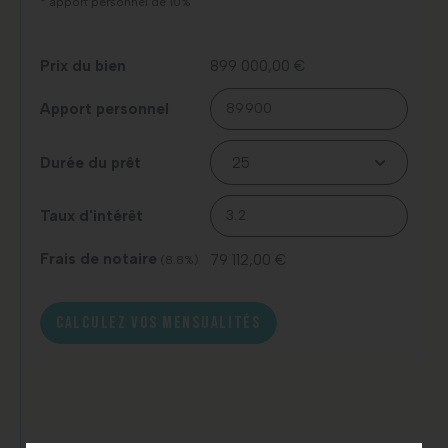
* apport personnel de 10%
Prix du bien
899 000,00 €
Apport personnel
Durée du prêt
Taux d'intérêt
Frais de notaire
79 112,00 €
(8.8%)
CALCULEZ VOS MENSUALITÉS