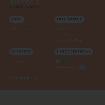
899 000 €
4 304,98 € / mois *
Statut
Caractéristiques
SUR LE MARCHE
6 pièces
4 chambres
Surface 126,00 m²
Points forts
Diagnostic énergétique
Terrasse
GES
VI
Classe énergie
VI
Voir le détail