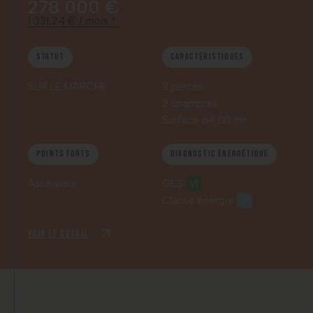
278 000 €
1 331,24 € / mois *
Statut
Caractéristiques
SUR LE MARCHE
3 pièces
2 chambres
Surface 64,00 m²
Points forts
Diagnostic énergétique
Ascenseur
GES
VI
Classe énergie
VI
Voir le détail