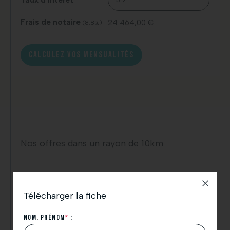
Taux d'intérêt
Frais de notaire
24 464,00 €
(8.8%)
CALCULEZ VOS MENSUALITÉS
Nos offres dans un rayon de 10km
Télécharger la fiche
Nom, Prénom
*
: