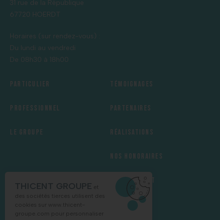
31 rue de la République
67720 HOERDT
Horaires (sur rendez-vous) :
Du lundi au vendredi
De 08h30 à 18h00
Particulier
Témoignages
Professionnel
Partenaires
Le groupe
Réalisations
Nos honoraires
Recrutement
THICENT GROUPE
et
des sociétés tierces utilisent des
cookies sur
www.thicent-
groupe.com
pour personnaliser