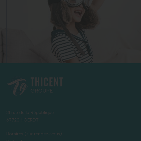
31 rue de la République
67720 HOERDT
Horaires (sur rendez-vous) :