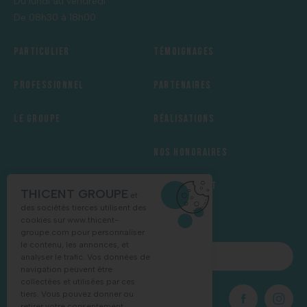
Du lundi au vendredi
De 08h30 à 18h00
Particulier
Témoignages
Professionnel
Partenaires
Le groupe
Réalisations
Nos honoraires
Recrutement
THICENT GROUPE
et
des sociétés tierces utilisent des
cookies sur
www.thicent-
groupe.com
pour personnaliser
le contenu, les annonces, et
NOUS CONTACTER
analyser le trafic. Vos données de
navigation peuvent être
collectées et utilisées par ces
tiers. Vous pouvez donner ou
03 88 68 16 55
retirer votre consentement