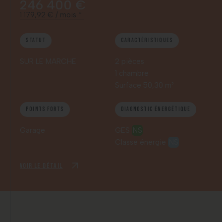
246 400 €
1 179,92 € / mois *
Statut
Caractéristiques
SUR LE MARCHE
2 pièces
1 chambre
Surface 50,30 m²
Points forts
Diagnostic énergétique
Garage
GES
NS
Classe énergie
NS
Voir le détail