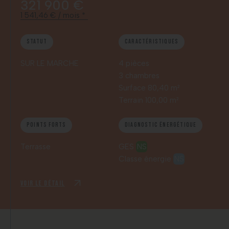
321 900 €
1 541,46 € / mois *
Statut
Caractéristiques
SUR LE MARCHE
4 pièces
3 chambres
Surface 80,40 m²
Terrain 100,00 m²
Points forts
Diagnostic énergétique
Terrasse
GES
NS
Classe énergie
NS
Voir le détail