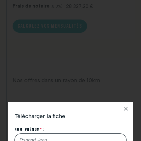
Frais de notaire
28 327,20 €
(8.8%)
CALCULEZ VOS MENSUALITÉS
Nos offres dans un rayon de 10km
Télécharger la fiche
Nom, Prénom
*
: