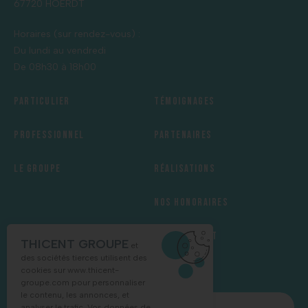
67720 HOERDT
Horaires (sur rendez-vous) :
Du lundi au vendredi
De 08h30 à 18h00
Particulier
Témoignages
Professionnel
Partenaires
Le groupe
Réalisations
Nos honoraires
Recrutement
THICENT GROUPE
et
des sociétés tierces utilisent des
cookies sur
www.thicent-
groupe.com
pour personnaliser
le contenu, les annonces, et
NOUS CONTACTER
analyser le trafic. Vos données de