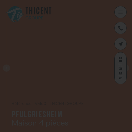
03
CONTAC
NOS ACTUS
Référence : VM601-THICENTGROUPE
Pfulgriesheim
Maison 4 pièces