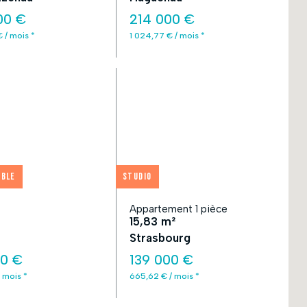
00 €
214 000 €
 / mois *
1 024,77 € / mois *
ible
Studio
Appartement 1 pièce
15,83 m²
Strasbourg
50 €
139 000 €
 mois *
665,62 € / mois *