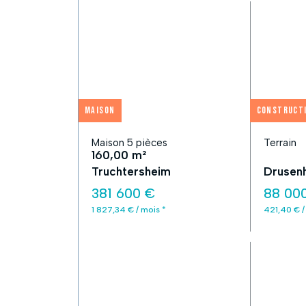
Maison
Construct
Maison 5 pièces
Terrain
160,00 m²
Truchtersheim
Drusen
381 600 €
88 00
1 827,34 € / mois *
421,40 € /