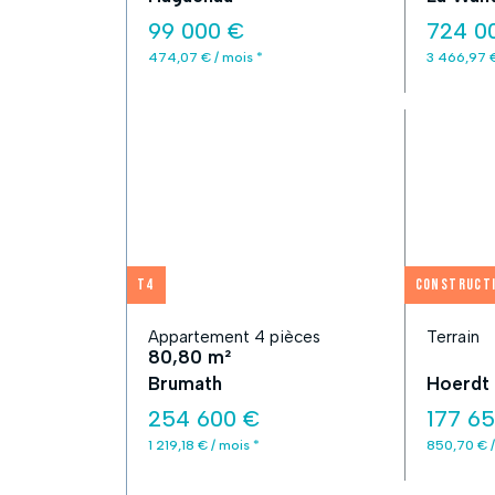
99 000 €
724 0
474,07 € / mois *
3 466,97 €
T4
Construct
Appartement 4 pièces
Terrain
80,80 m²
Brumath
Hoerdt
254 600 €
177 6
1 219,18 € / mois *
850,70 € /