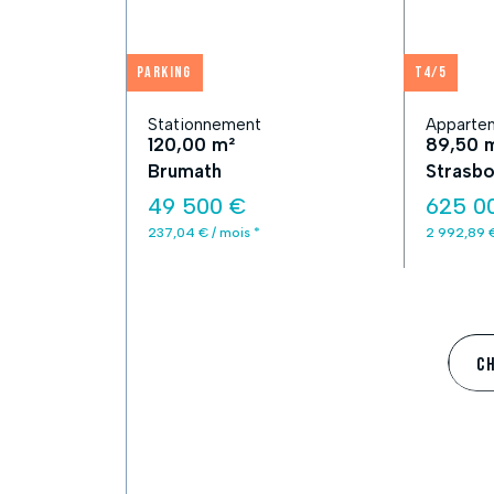
Parking
T4/5
Stationnement
Appartem
120,00 m²
89,50 
Brumath
Strasbo
49 500 €
625 0
237,04 € / mois *
2 992,89 €
C