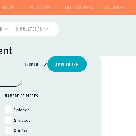
ACCUEIL
PARTICULIER
PROFESSIONNEL
LE GROUPE
R
SIMULATEURS
Contactez-nous
Contactez-nous
Contactez-nous
ent
Contactez-nous
Contactez-nous
APPLIQUER
Fermer
NOMBRE DE PIÈCES
1 pièces
2 pièces
3 pièces