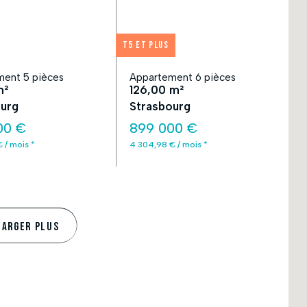
T5 et plus
ent 5 pièces
Appartement 6 pièces
m²
126,00 m²
urg
Strasbourg
00 €
899 000 €
 / mois *
4 304,98 € / mois *
HARGER PLUS