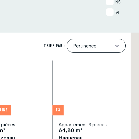
NS
VI
Trier par :
aine
T3
 pièces
Appartement 3 pièces
m²
64,80 m²
tzenau
Haguenau