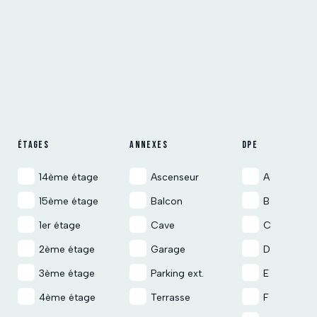
ÉTAGES
ANNEXES
DPE
14ème étage
Ascenseur
A
15ème étage
Balcon
B
1er étage
Cave
C
2ème étage
Garage
D
3ème étage
Parking ext.
E
4ème étage
Terrasse
F