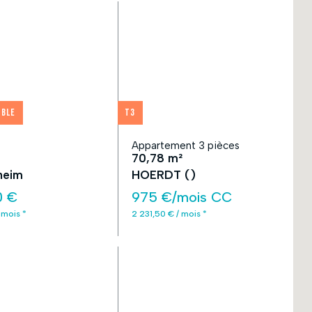
ible
T3
Appartement 3 pièces
70,78 m²
heim
HOERDT ()
0 €
975 €/mois CC
 mois *
2 231,50 € / mois *