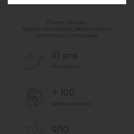
Thicent Groupe :
Agence immobilière, gestionnaire et
promoteur-constructeur
10
ans
d’expérience
+
100
familles satisfaites
9
/10