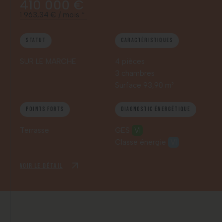
410 000 €
1 963,34 € / mois *
Statut
Caractéristiques
SUR LE MARCHE
4 pièces
3 chambres
Surface 93,90 m²
Points forts
Diagnostic énergétique
Terrasse
GES
VI
Classe énergie
VI
Voir le détail