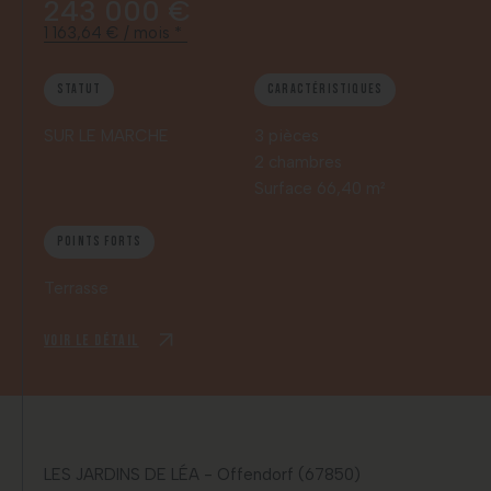
243 000 €
1 163,64 € / mois *
Statut
Caractéristiques
SUR LE MARCHE
3 pièces
2 chambres
Surface 66,40 m²
Points forts
Terrasse
Voir le détail
LES JARDINS DE LÉA - Offendorf (67850)