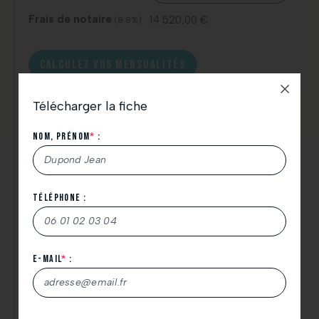
Frais de notaire
14 520,00 €
(8.8%)
CALCULEZ VOS MENSUALITÉS
Télécharger la fiche
Nom, Prénom
*
:
Nos offres dans un rayon de 10km
Téléphone :
Nous vous remercions de votre demande de
téléchargement.
N’hésitez pas à consulter également vos spams.
E-mail
*
:
À très bientôt.
L’équipe Thicent Groupe.