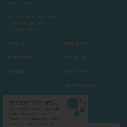
67720 HOERDT
Horaires (sur rendez-vous) :
Du lundi au vendredi
De 08h30 à 18h00
Particulier
Témoignages
Professionnel
Partenaires
Le groupe
Réalisations
Nos honoraires
Recrutement
THICENT GROUPE
et
des sociétés tierces utilisent des
cookies sur
www.thicent-
groupe.com
pour personnaliser
le contenu, les annonces, et