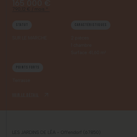
165 000 €
790,12 € / mois *
Statut
Caractéristiques
SUR LE MARCHE
2 pièces
1 chambre
Surface 41,60 m²
Points forts
Terrasse
Voir le détail
LES JARDINS DE LÉA - Offendorf (67850)