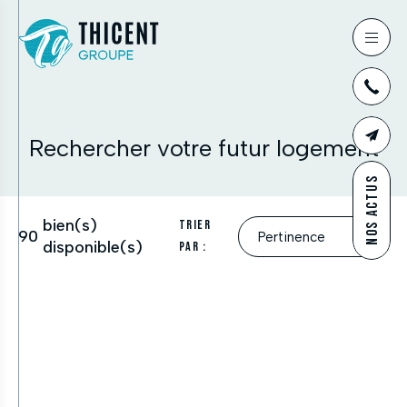
03
Rechercher votre futur logement
CONTAC
NOS ACTUS
bien(s)
Trier
90
disponible(s)
par :