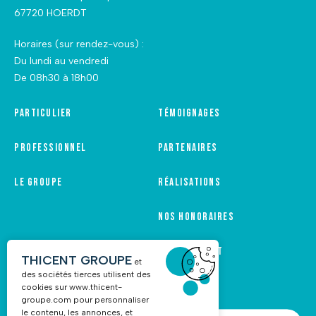
67720 HOERDT
Horaires (sur rendez-vous) :
Du lundi au vendredi
De 08h30 à 18h00
Particulier
Témoignages
Professionnel
Partenaires
Le groupe
Réalisations
Nos honoraires
Recrutement
THICENT GROUPE
et
des sociétés tierces utilisent des
cookies sur
www.thicent-
groupe.com
pour personnaliser
le contenu, les annonces, et