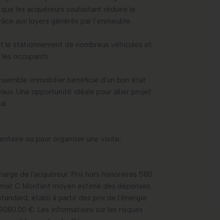
s que les acquéreurs souhaitant réduire le
grâce aux loyers générés par l’immeuble.
et le stationnement de nombreux véhicules et
 les occupants.
nsemble immobilier bénéficie d’un bon état
aux. Une opportunité idéale pour allier projet
al.
taire ou pour organiser une visite,
harge de l'acquéreur. Prix hors honoraires 580
climat C Montant moyen estimé des dépenses
andard, établi à partir des prix de l'énergie
9080.00 €. Les informations sur les risques