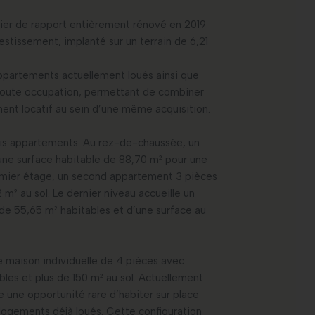
ier de rapport entièrement rénové en 2019
vestissement, implanté sur un terrain de 6,21
ppartements actuellement loués ainsi que
e toute occupation, permettant de combiner
ment locatif au sein d’une même acquisition.
ois appartements. Au rez-de-chaussée, un
ne surface habitable de 88,70 m² pour une
remier étage, un second appartement 3 pièces
 m² au sol. Le dernier niveau accueille un
de 55,65 m² habitables et d’une surface au
e maison individuelle de 4 pièces avec
les et plus de 150 m² au sol. Actuellement
re une opportunité rare d’habiter sur place
logements déjà loués. Cette configuration