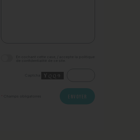
champ
À très bientôt.
Thicent Groupe.
vide.
En cochant cette case, j’accepte la politique
de confidentialité de ce site.
Captcha
ENVOYER
*
Champs obligatoires