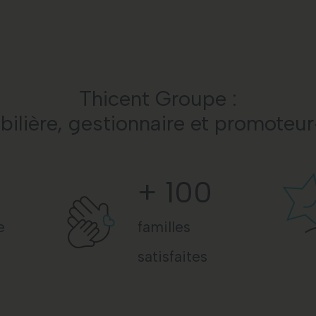
Thicent Groupe :
lière, gestionnaire et promoteu
+
100
e
familles
satisfaites