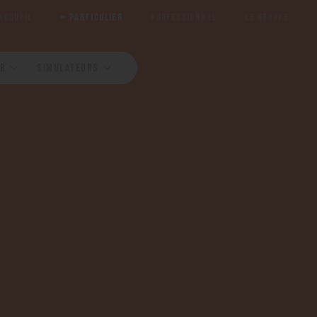
ACCUEIL
PARTICULIER
PROFESSIONNEL
LE GROUPE
R
SIMULATEURS
Contactez-nous
Contactez-nous
Contactez-nous
Contactez-nous
Contactez-nous