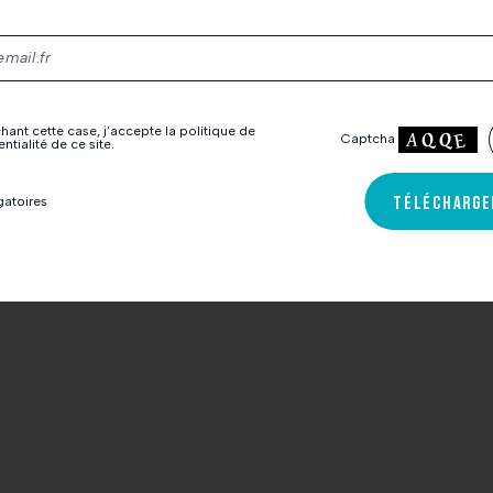
icent Groupe.
hant cette case, j’accepte la politique de
Captcha
ntialité de ce site.
,00 €
TÉLÉCHARGE
atoires
ÉS