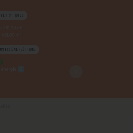
ctéristiques
e 318,00 m²
n 621,00 m²
nostic énergétique
C
 énergie
E
alité