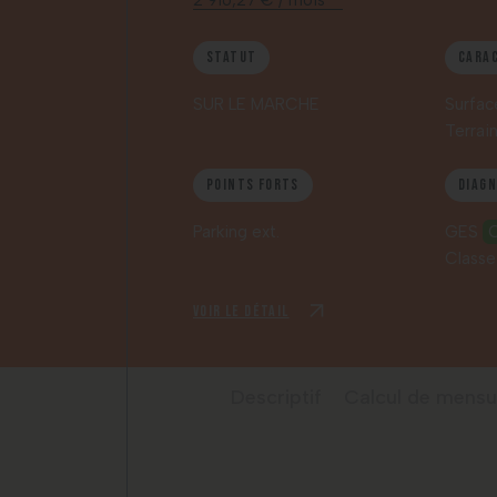
2 916,27 € / mois *
Statut
Cara
SUR LE MARCHE
Surfac
Terrai
Points forts
Diag
Parking ext.
GES
Classe
Voir le détail
Descriptif
Calcul de mensu