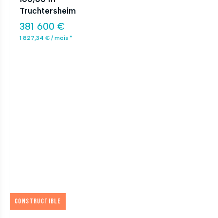
Truchtersheim
381 600 €
1 827,34 € / mois *
Constructible