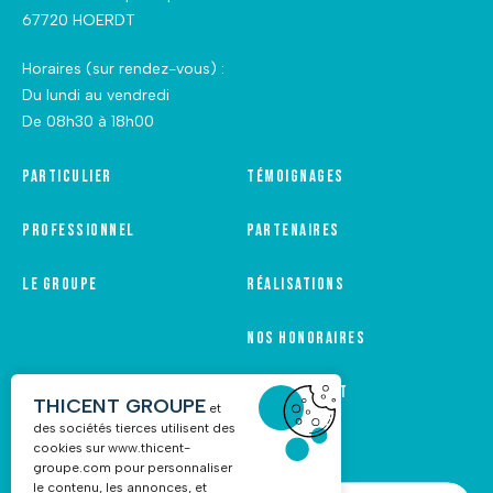
67720 HOERDT
Horaires (sur rendez-vous) :
Du lundi au vendredi
De 08h30 à 18h00
Particulier
Témoignages
Professionnel
Partenaires
Le groupe
Réalisations
Nos honoraires
Recrutement
THICENT GROUPE
et
des sociétés tierces utilisent des
cookies sur
www.thicent-
groupe.com
pour personnaliser
le contenu, les annonces, et