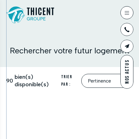
03
Rechercher votre futur logement
CONTAC
NOS ACTUS
bien(s)
Trier
90
disponible(s)
par :