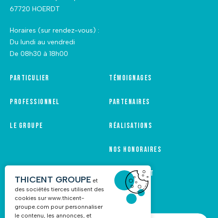
67720 HOERDT
Horaires (sur rendez-vous) :
Du lundi au vendredi
De 08h30 à 18h00
Particulier
Témoignages
Professionnel
Partenaires
Le groupe
Réalisations
Nos honoraires
Recrutement
THICENT GROUPE
et
des sociétés tierces utilisent des
cookies sur
www.thicent-
groupe.com
pour personnaliser
le contenu, les annonces, et