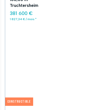
Truchtersheim
381 600 €
1 827,34 € / mois *
Constructible