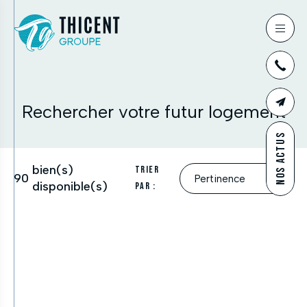
03
Rechercher votre futur logement
CONTAC
NOS ACTUS
bien(s)
Trier
90
disponible(s)
par :