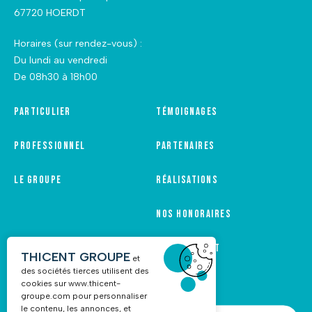
67720 HOERDT
Horaires (sur rendez-vous) :
Du lundi au vendredi
De 08h30 à 18h00
Particulier
Témoignages
Professionnel
Partenaires
Le groupe
Réalisations
Nos honoraires
Recrutement
THICENT GROUPE
et
des sociétés tierces utilisent des
cookies sur
www.thicent-
groupe.com
pour personnaliser
le contenu, les annonces, et