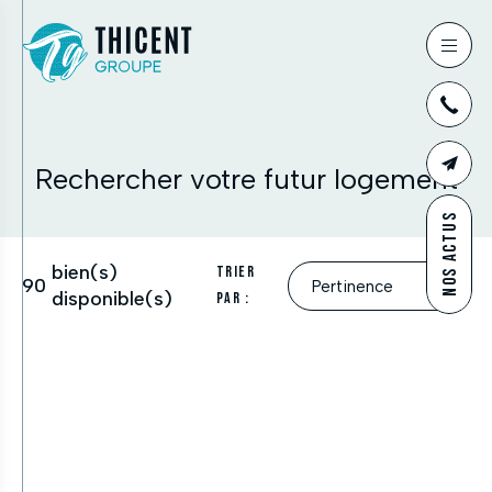
03
Rechercher votre futur logement
CONTAC
NOS ACTUS
bien(s)
Trier
90
disponible(s)
par :