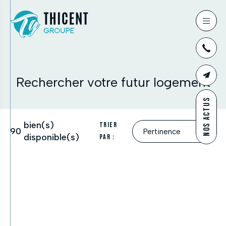
03
Rechercher votre futur logement
CONTAC
NOS ACTUS
bien(s)
Trier
90
disponible(s)
par :