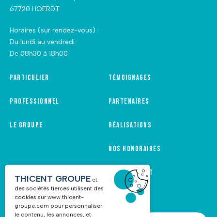
67720 HOERDT
Horaires (sur rendez-vous) :
Du lundi au vendredi
De 08h30 à 18h00
Particulier
Témoignages
Professionnel
Partenaires
Le groupe
Réalisations
Nos honoraires
Recrutement
THICENT GROUPE
et
des sociétés tierces utilisent des
cookies sur
www.thicent-
groupe.com
pour personnaliser
le contenu, les annonces, et