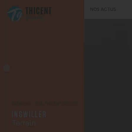
03
CONTAC
NOS ACTUS
Référence : 254-THICENTGROUPE
Ingwiller
Terrain