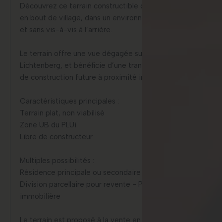
Découvrez ce terrain constructible de 5 243 m², situé
en bout de village, dans un environnement champêtre
et sans vis-à-vis à l’arrière.
Le terrain offre une vue dégagée sur le Château de
Lichtenberg, et bénéficie d’une tranquillité, sans risque
de construction future à proximité immédiate.
Caractéristiques principales :
Terrain plat, non viabilisé
Zone UB du PLUi
Libre de constructeur
Multiples possibilités :
Résidence principale ou secondaire - Projet bi-famille -
Division parcellaire pour revente - Promotion
immobilière
Le terrain est proposé à la vente en un seul lot, mais une