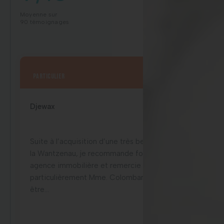
Moyenne sur
90 témoignages
particulier
Sep 2025
Djewax
Suite à l’acquisition d’une très belle propriété à
la Wantzenau, je recommande fortement cette
agence immobilière et remercie
particulièrement Mme. Colombani qui a su
être...
Voir l'avis