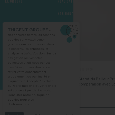
Le groupe
Réalisations
Nos honoraires
Recrutement
THICENT GROUPE
et
des sociétés tierces utilisent des
cookies sur
www.thicent-
groupe.com
pour personnaliser
le contenu, les annonces, et
NOUS CONTACTER
analyser le trafic. Vos données de
navigation peuvent être
collectées et utilisées par ces
tiers. Vous pouvez donner ou
03 88 68 16 55
retirer votre consentement
globalement ou par finalité en
cliquant sur "Accepter", "Refuser"
ou "Gérer mes choix". Votre choix
est conservé pendant 6 mois.
Consultez notre politique de
cookies pour plus
MENTIONS LÉGALES
POLITIQUE DE COOKIES
d'informations.