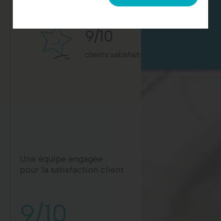
9
/10
clients satisfaits
Une équipe engagée
pour la satisfaction client
9/10