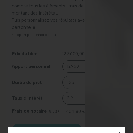
compte tous les éléments : frais de notaire, travaux,
montant des intérêts …
Puis personnalisez vos résultats avec votre situation
personnelle.
* apport personnel de 10%
Prix du bien
129 600,00 €
Apport personnel
Durée du prêt
Taux d'intérêt
Frais de notaire
11 404,80 €
(8.8%)
CALCULEZ VOS MENSUALITÉS