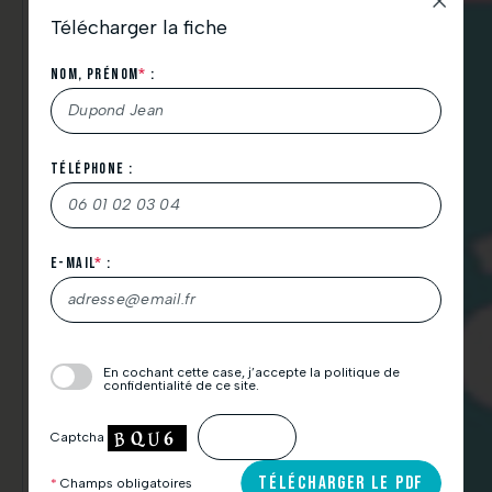
Télécharger la fiche
Nom, Prénom
*
:
Téléphone :
Thicent Groupe :
Nous vous remercions de votre demande de
Agence immobilière, gestionnaire et
promoteur-constructeur
téléchargement.
N’hésitez pas à consulter également vos spams.
E-mail
*
:
À très bientôt.
10
ans
L’équipe Thicent Groupe.
d’expérience
Veuillez
En cochant cette case, j’accepte la politique de
laisser
confidentialité de ce site.
ce
+
100
champ
Captcha
vide.
familles satisfaites
TÉLÉCHARGER LE PDF
*
Champs obligatoires