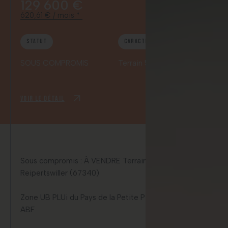
129 600 €
620,61 € / mois *
Statut
Caractéristiques
SOUS COMPROMIS
Terrain 5 243,00 m²
Voir le détail
Sous compromis : À VENDRE Terrain constructible à
Reipertswiller (67340)
Zone UB PLUi du Pays de la Petite Pierre | Zone classée
ABF