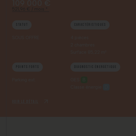
109 000 €
521,96 € / mois *
Statut
Caractéristiques
SOUS OFFRE
4 pièces
2 chambres
Surface 85,22 m²
Points forts
Diagnostic énergétique
Parking ext.
GES
B
Classe énergie
D
Voir le détail