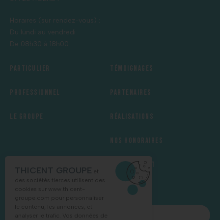
Horaires (sur rendez-vous) :
Du lundi au vendredi
De 08h30 à 18h00
Particulier
Témoignages
Professionnel
Partenaires
Le groupe
Réalisations
Nos honoraires
Recrutement
THICENT GROUPE
et
des sociétés tierces utilisent des
cookies sur
www.thicent-
groupe.com
pour personnaliser
le contenu, les annonces, et
NOUS CONTACTER
analyser le trafic. Vos données de