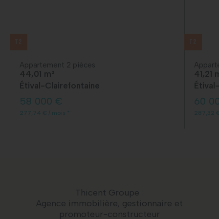
T2
T2
Appartement 2 pièces
Appart
44,01 m²
41,21 
Étival-Clairefontaine
Étival
58 000 €
60 0
277,74 € / mois *
287,32 €
Thicent Groupe :
Agence immobilière, gestionnaire et
promoteur-constructeur