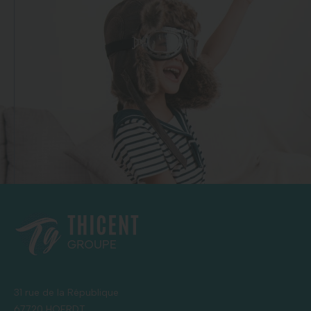
31 rue de la République
67720 HOERDT