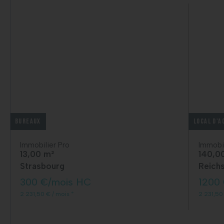
Bureaux
Local d'a
Immobilier Pro
Immobil
13,00 m²
140,0
Strasbourg
Reichs
300 €/mois HC
1200
2 231,50 € / mois *
2 231,50