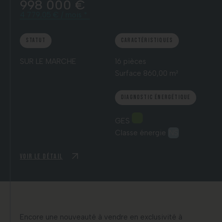
998 000 €
4 779,05 € / mois *
Statut
Caractéristiques
SUR LE MARCHE
16 pièces
Surface 860,00 m²
Diagnostic énergétique
GES
Classe énergie
NS
Voir le détail
Encore une nouveauté à vendre en exclusivité à