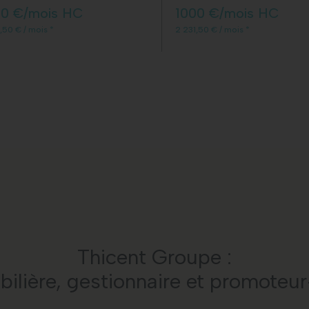
00 €/mois HC
1000 €/mois HC
,50 € / mois *
2 231,50 € / mois *
Thicent Groupe :
lière, gestionnaire et promoteu