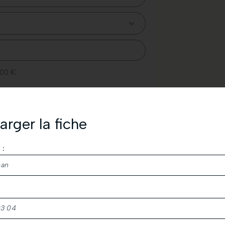
,00 €
ÉS
arger la fiche
*
:
emercions de votre demande de téléchargement.
s à consulter également vos spams.
t.