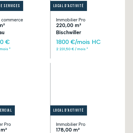
e services
Local d'activité
e commerce
Immobilier Pro
m²
220,00 m²
au
Bischwiller
00 €
1800 €/mois HC
 mois *
2 231,50 € / mois *
ercial
Local d'activité
er Pro
Immobilier Pro
 m²
178,00 m²