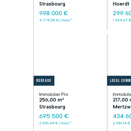
Strasbourg
Hoerdt
998 000 €
299 6
4 779,05 € / mois *
1 434,67 €
Bureaux
Local comm
Immobilier Pro
Immobili
256,00 m²
217,00 
Strasbourg
Mertzwi
695 500 €
434 6
3 330,49 € / mois *
2 081,14 € 