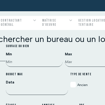
CONTRACTANT
MAÎTRISE
GESTION LOCATIV
rce
ionnel
s bien immobiliers
Immobilier Pro
Immobilier collectif
Suivi de travaux
Notre métier
Nous louons vos bien immobiliers
GÉNÉRAL
D’OEUVRE
TERTIAIRE
ables
onstruction
votre futur local /
chercher un bureau ou un lo
SURFACE DU BIEN
Min
Max
BUDGET MAX
TYPE DE VENTE
Data
Ancien