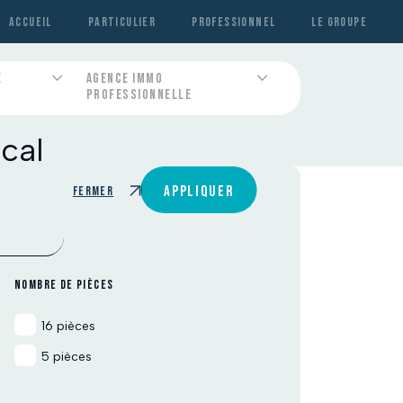
ACCUEIL
PARTICULIER
PROFESSIONNEL
LE GROUPE
E
AGENCE IMMO
PROFESSIONNELLE
Contactez-nous
Contactez-nous
Contactez-nous
Contactez-nous
Contactez-nous
cal
APPLIQUER
Fermer
NOMBRE DE PIÈCES
16 pièces
5 pièces