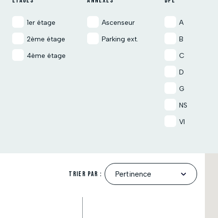
ÉTAGES
ANNEXES
DPE
1er étage
Ascenseur
A
2ème étage
Parking ext.
B
4ème étage
C
D
G
NS
VI
Trier par :