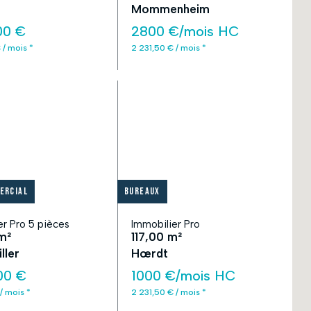
Mommenheim
00 €
2800 €/mois HC
 / mois *
2 231,50 € / mois *
ercial
Bureaux
er Pro 5 pièces
Immobilier Pro
m²
117,00 m²
ller
Hœrdt
00 €
1000 €/mois HC
/ mois *
2 231,50 € / mois *