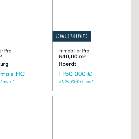
Local d'activité
er Pro
Immobilier Pro
²
840,00 m²
urg
Hoerdt
/mois HC
1 150 000 €
 / mois *
5 506,92 € / mois *