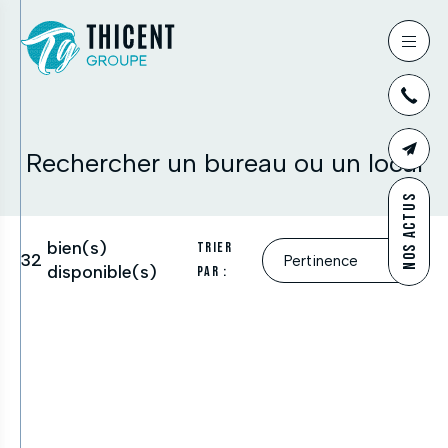
03
Rechercher un bureau ou un local
CONTAC
NOS ACTUS
bien(s)
Trier
32
disponible(s)
par :