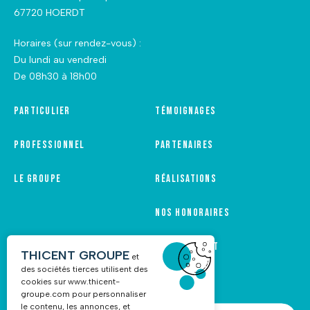
67720 HOERDT
Horaires (sur rendez-vous) :
Du lundi au vendredi
De 08h30 à 18h00
Particulier
Témoignages
Professionnel
Partenaires
Le groupe
Réalisations
Nos honoraires
Recrutement
THICENT GROUPE
et
des sociétés tierces utilisent des
cookies sur
www.thicent-
groupe.com
pour personnaliser
le contenu, les annonces, et