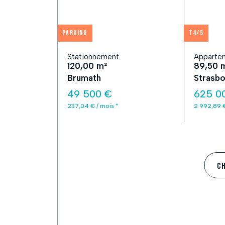
Parking
T4/5
Stationnement
Appartem
120,00 m²
89,50 
Brumath
Strasbo
49 500 €
625 0
237,04 € / mois *
2 992,89 €
C