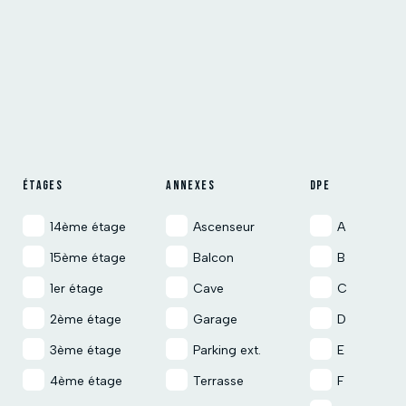
ÉTAGES
ANNEXES
DPE
14ème étage
Ascenseur
A
15ème étage
Balcon
B
1er étage
Cave
C
2ème étage
Garage
D
3ème étage
Parking ext.
E
4ème étage
Terrasse
F