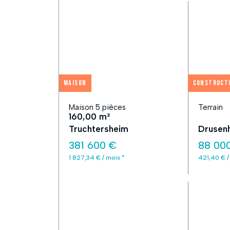
Maison
Construct
Maison 5 pièces
Terrain
160,00 m²
Truchtersheim
Drusen
381 600 €
88 00
1 827,34 € / mois *
421,40 € /