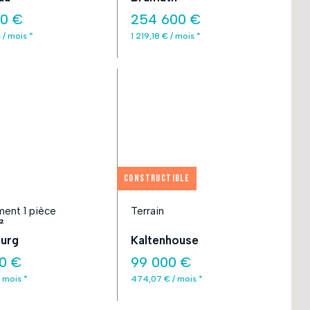
00 €
254 600 €
 / mois *
1 219,18 € / mois *
Constructible
ent 1 pièce
Terrain
²
urg
Kaltenhouse
0 €
99 000 €
 mois *
474,07 € / mois *