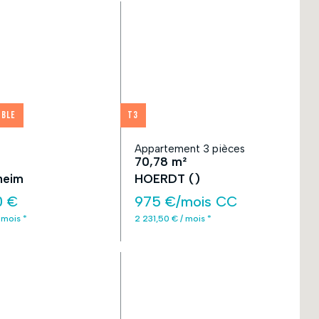
ible
T3
Appartement 3 pièces
70,78 m²
heim
HOERDT ()
0 €
975 €/mois CC
 mois *
2 231,50 € / mois *