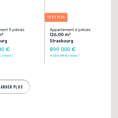
T5 et plus
ent 5 pièces
Appartement 6 pièces
m²
126,00 m²
urg
Strasbourg
00 €
899 000 €
 / mois *
4 304,98 € / mois *
HARGER PLUS