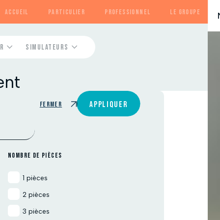
ACCUEIL
PARTICULIER
PROFESSIONNEL
LE GROUPE
R
SIMULATEURS
Contactez-nous
Contactez-nous
Contactez-nous
ent
Contactez-nous
Contactez-nous
APPLIQUER
Fermer
NOMBRE DE PIÈCES
1 pièces
2 pièces
3 pièces