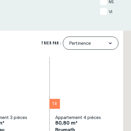
NS
VI
Trier par :
T4
ent 3 pièces
Appartement 4 pièces
m²
80,80 m²
au
Brumath