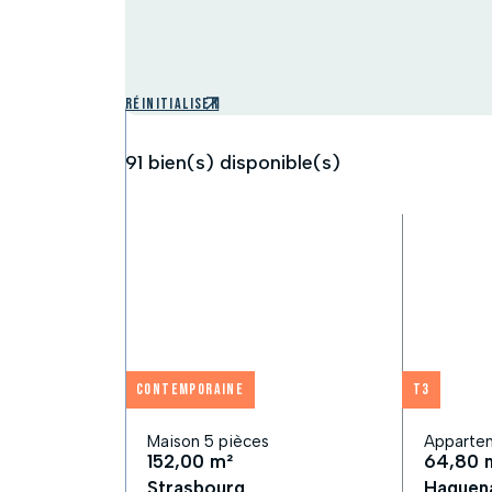
Réinitialiser
91
bien(s) disponible(s)
Contemporaine
T3
Maison 5 pièces
Appartem
152,00 m²
64,80 
Strasbourg
Haguen