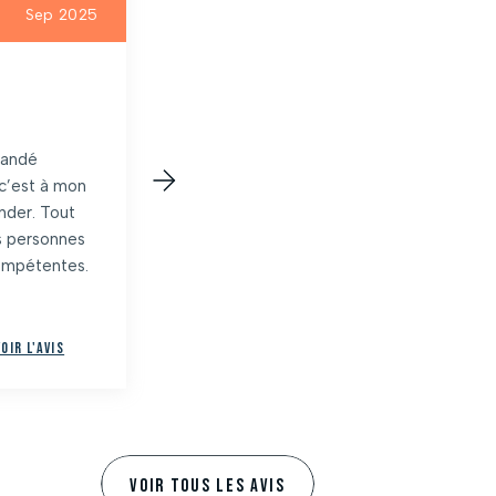
Sep 2025
particulier
Sep 2025
Emilie Lengert
mandé
Je recommande cette agence
c’est à mon
qui a su être à mon écoute, en
nder. Tout
particulier Mme Colombani pour
es personnes
l’achat de mon bien.
compétentes.
Voir l'avis
Voir l'avis
VOIR TOUS LES AVIS