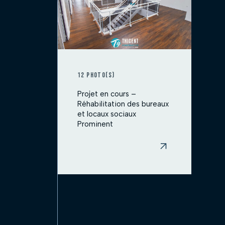
12 photo(s)
Projet en cours –
Réhabilitation des bureaux
et locaux sociaux
Prominent