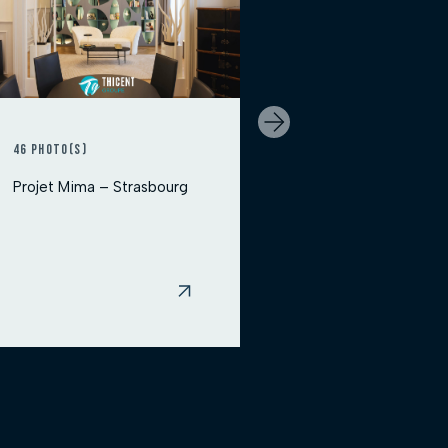
46 photo(s)
7 photo(
Projet Mima – Strasbourg
Maison 
Bilwish