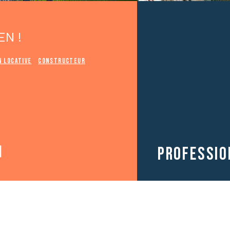
EN !
n locative
Constructeur
Contractant
général
Professio