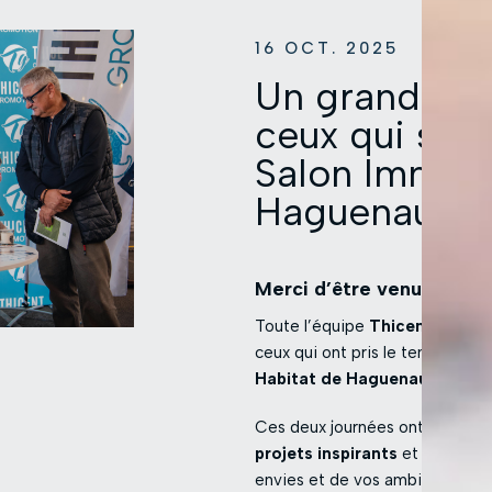
16 OCT. 2025
Un grand merc
ceux qui sont
Salon Immo &
Haguenau ! 
Merci d’être venus nous 
Toute l’équipe
Thicent Group
ceux qui ont pris le temps de v
Habitat de Haguenau
.
Ces deux journées ont été l’oc
projets inspirants
et de nombr
envies et de vos ambitions imm