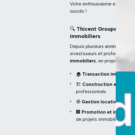
Votre enthousiasme et votre cur
succès !
🔍
Thicent Groupe, un par
immobiliers
Depuis plusieurs années,
Thice
investisseurs et professionnels
immobiliers
, en proposant une
🏠
Transaction immobilièr
🏗️
Construction et rénova
professionnels
🧭
Gestion locative et pat
🏢
Promotion et investiss
de projets immobiliers