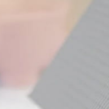
L'actu Thicent Groupe
i à toutes celles et
 venus nous voir au
 Habitat de

rencontrer !
e
tient à remercier chaleureusement celles et
enir échanger avec nous lors du
Salon Immo &
casion de
rencontres passionnantes, de
eux échanges autour de vos besoins, de vos
obilières.