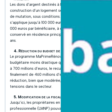
Les dons d’argent destinés à l’achat, la rénovation ou la
construction d’un logement seront exonérés de droits
de mutation, sous conditions. Cette exonération
s’applique jusqu’à 100 000 euros par donateur et 300
000 euros par bénéficiaire, à condition que le bien soit
conservé en résidence principale pendant au moins cinq
ans.
4. Réduction du budget de MaPrimeRénov’
Le programme MaPrimeRénov’ subit une coupe
budgétaire moins drastique que prévu. Initialement fixé
à 700 millions d’euros, le recul budgétaire sera
finalement de 460 millions d’euros en 2025. Cette
réduction, bien que modérée, continue de susciter des
tensions dans le secteur.
5. Modification de la fiscalité des locations meublées
Jusqu’ici, les propriétaires en location meublée non
professionnelle (LMNP) pouvaient déduire les