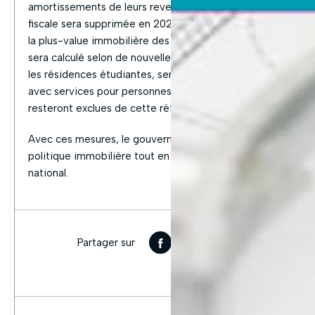
amortissements de leurs revenus locatifs. Cette niche
fiscale sera supprimée en 2025. Désormais, l’impôt sur
la plus-value immobilière des biens loués en meublé
sera calculé selon de nouvelles modalités. À noter que
les résidences étudiantes, seniors et les logements
avec services pour personnes âgées ou handicapées
resteront exclues de cette réforme.
Avec ces mesures, le gouvernement entend réajuster la
politique immobilière tout en consolidant le budget
national.
Partager sur