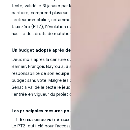
texte, validé le 31 janvier par la commission mixte
paritaire, comprend plusieurs mesures impactant le
secteur immobilier, notamment l’extension du prêt à
taux zéro (PTZ), l’évolution de MaPrimeRénov’ et la
hausse des droits de mutation.
Un budget adopté après des semaines d’incertitude
Deux mois après la censure du gouvernement de Michel
Barnier, François Bayrou a, à son tour, engagé la
responsabilité de son équipe pour faire adopter le
budget sans vote. Malgré les oppositions initiales, le
Sénat a validé le texte le jeudi 6 février, assurant ainsi
l’entrée en vigueur du projet de loi de finances 2025.
Les principales mesures pour le logement
1. Extension du prêt à taux zéro (PTZ)
Le PTZ, outil clé pour l’accession à la propriété, a été