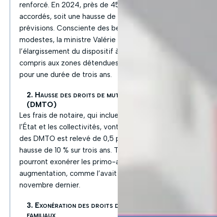
renforcé. En 2024, près de 45 000 prêts avaient été
accordés, soit une hausse de 12 % par rapport aux
prévisions. Consciente des besoins des ménages
modestes, la ministre Valérie Létard a obtenu
l’élargissement du dispositif à tout le territoire, y
compris aux zones détendues et aux maisons neuves,
pour une durée de trois ans.
2. Hausse des droits de mutation à titre onéreux
(DMTO)
Les frais de notaire, qui incluent des taxes perçues par
l’État et les collectivités, vont augmenter. Le plafond
des DMTO est relevé de 0,5 point, entraînant une
hausse de 10 % sur trois ans. Toutefois, les collectivités
pourront exonérer les primo-accédants de cette
augmentation, comme l’avait suggéré Michel Barnier en
novembre dernier.
3. Exonération des droits de mutation pour les dons
familiaux