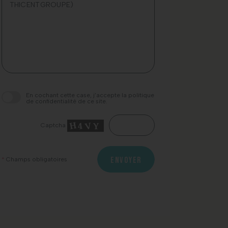
champ
À très bientôt.
Thicent Groupe.
vide.
En cochant cette case, j’accepte la politique
de confidentialité de ce site.
Captcha
ENVOYER
*
Champs obligatoires