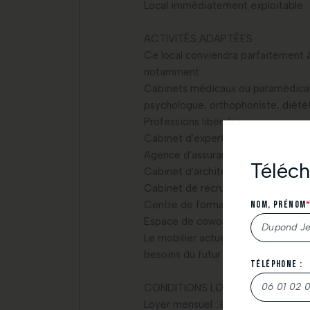
Local immédiatement exploitable.
ACTIVITÉS ADAPTÉES
Ce local conviendra parfaitement 
notamment :
Cabinets médicaux ou paramédicaux
psychologue, orthophoniste, diétét
Professions libérales.
Cabinet d'expertise comptable.
Agence d'assurance ou courtage.
Téléch
Cabinet d'architecte, géomètre ou
Cabinet de recrutement ou de cons
Centre de formation.
Nom, Prénom
Espace de coworking.
Le mobilier actuellement présent p
besoins du futur locataire.
Téléphone :
Nous vous r
CONDITIONS LOCATIVES
N’hésitez pa
Loyer mensuel : 820 € HT.
À très bientô