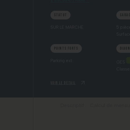
2 231,50 € / mois *
Statut
Cara
SUR LE MARCHE
5 pièc
Surface
Points forts
Diag
Parking ext.
GES
Classe
Voir le détail
Descriptif
Calcul de mensu