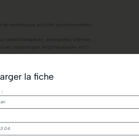
à de nombreuses activités professionnelles,
 (kinésithérapeute, ostéopathe, infirmier,
icien, sophrologue, ergothérapeute, etc.).
arger la fiche
 bureau d'études.
eil.
*
:
ourra être conservé ou retiré selon les
emercions de votre demande de téléchargement.
s à consulter également vos spams.
t.