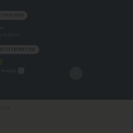
ctéristiques
es
 111,00 m²
nostic énergétique
 énergie
VI
alité