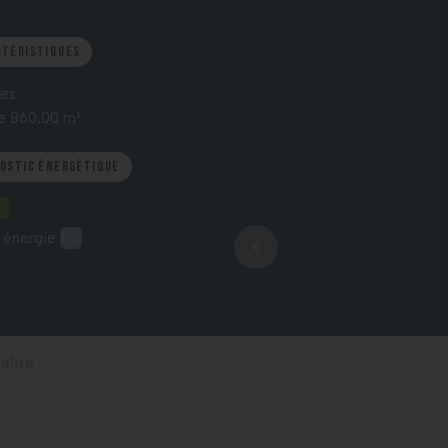
ctéristiques
ces
e 860,00 m²
nostic énergétique
 énergie
NS
alité