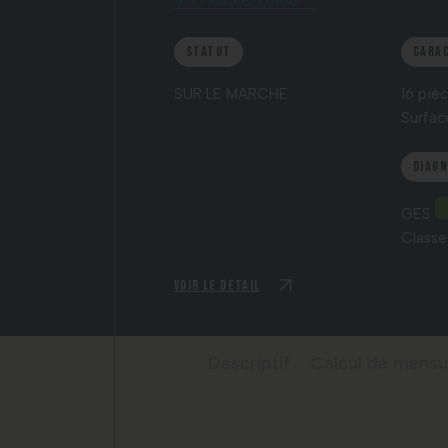
4 779,05 € / mois *
Statut
Cara
SUR LE MARCHE
16 piè
Surfac
Diag
GES
Classe
Voir le détail
Descriptif
Calcul de mensu