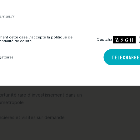
icent Groupe.
bilité,
nement tertiaire qualitatif.
t également d’accompagner la croissance
t ses coûts immobiliers.
hant cette case, j’accepte la politique de
Captcha
ntialité de ce site.
seurs :
TÉLÉCHARGE
atoires
une forte souplesse locative ainsi qu’une
possibilité de multi-locations avec un revenu
par an.
rtunité rare d’investissement dans un
rométropole.
ncières et visites sur demande.