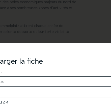
’un des pôles économiques majeurs du nord de
râce à ses nombreuses zones d’activités et
Rammelplatz attirent chaque année de
xcellente desserte et leur forte visibilité
arger la fiche
*
:
flexibles
ises :
emercions de votre demande de téléchargement.
pportunité pour une société souhaitant :
s à consulter également vos spams.
t.