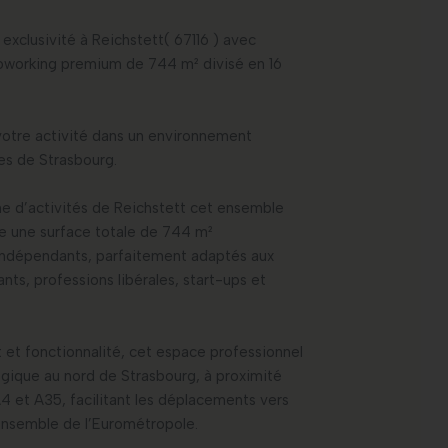
xclusivité à Reichstett( 67116 ) avec
oworking premium de 744 m² divisé en 16
otre activité dans un environnement
es de Strasbourg.
e d’activités de Reichstett cet ensemble
e une surface totale de 744 m²
 indépendants, parfaitement adaptés aux
ts, professions libérales, start-ups et
rt et fonctionnalité, cet espace professionnel
gique au nord de Strasbourg, à proximité
4 et A35, facilitant les déplacements vers
’ensemble de l’Eurométropole.