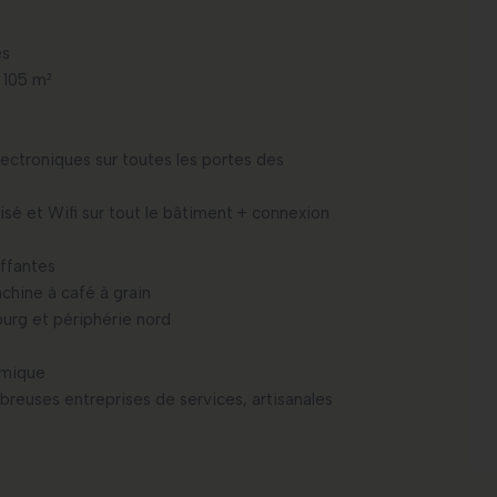
es
à 105 m²
ectroniques sur toutes les portes des
sé et Wifi sur tout le bâtiment + connexion
uffantes
chine à café à grain
ourg et périphérie nord
amique
breuses entreprises de services, artisanales