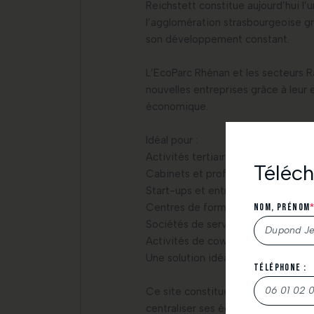
Reichstett constitue aujourd’hui l
l’agglomération strasbourgeoise g
son développement constant.
L’EcoParc Rhénan et les secteurs 
nouvelles entreprises grâce à leur e
économique.
Idéal pour :
Activités tertiaires
Téléch
Cabinets et professions libérales
Start-ups et entrepreneurs
Centres de formation
Nom, Prénom
Sociétés de services
Activités de coworking et bureaux 
Une solution idéale pour les entrepr
Téléphone :
Nous vous r
Ce site constitue une excellente o
N’hésitez pa
centraliser ses équipes,
À très bientô