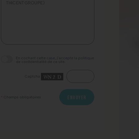
champ
À très bientôt.
Thicent Groupe.
vide.
En cochant cette case, j’accepte la politique
de confidentialité de ce site.
Captcha
ENVOYER
*
Champs obligatoires