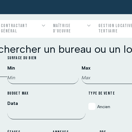
CONTRACTANT
MAÎTRISE
GESTION LOCATIV
rce
ionnel
s bien immobiliers
Immobilier Pro
Immobilier collectif
Suivi de travaux
Notre métier
Nous louons vos bien immobiliers
GÉNÉRAL
D’OEUVRE
TERTIAIRE
ables
onstruction
votre futur local /
chercher un bureau ou un lo
SURFACE DU BIEN
Min
Max
BUDGET MAX
TYPE DE VENTE
Data
Ancien