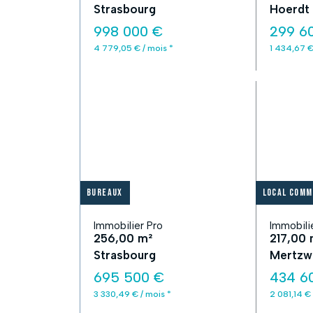
Strasbourg
Hoerdt
998 000 €
299 6
4 779,05 € / mois *
1 434,67 €
Bureaux
Local comm
Immobilier Pro
Immobili
256,00 m²
217,00 
Strasbourg
Mertzwi
695 500 €
434 6
3 330,49 € / mois *
2 081,14 € 