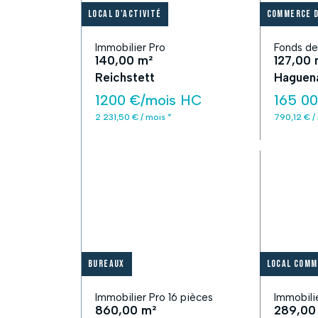
Local d'activité
Commerce d
Immobilier Pro
Fonds d
140,00 m²
127,00 
Reichstett
Haguen
1200 €/mois HC
165 0
2 231,50 € / mois *
790,12 € /
Bureaux
Local comm
Immobilier Pro 16 pièces
Immobili
860,00 m²
289,00