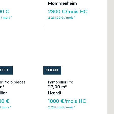
Mommenheim
00 €
2800 €/mois HC
 / mois *
2 231,50 € / mois *
ercial
Bureaux
er Pro 5 pièces
Immobilier Pro
m²
117,00 m²
ller
Hœrdt
00 €
1000 €/mois HC
/ mois *
2 231,50 € / mois *