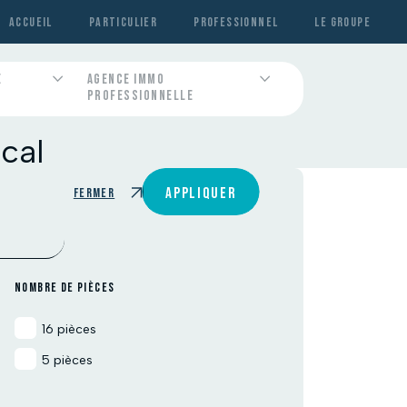
ACCUEIL
PARTICULIER
PROFESSIONNEL
LE GROUPE
E
AGENCE IMMO
PROFESSIONNELLE
Contactez-nous
Contactez-nous
Contactez-nous
Contactez-nous
Contactez-nous
cal
APPLIQUER
Fermer
NOMBRE DE PIÈCES
16 pièces
5 pièces