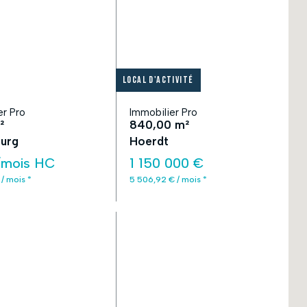
Local d'activité
er Pro
Immobilier Pro
²
840,00 m²
urg
Hoerdt
/mois HC
1 150 000 €
 / mois *
5 506,92 € / mois *