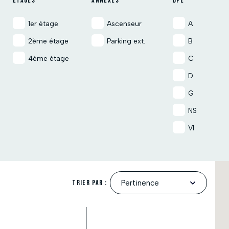
ÉTAGES
ANNEXES
DPE
1er étage
Ascenseur
A
2ème étage
Parking ext.
B
4ème étage
C
D
G
NS
VI
Trier par :