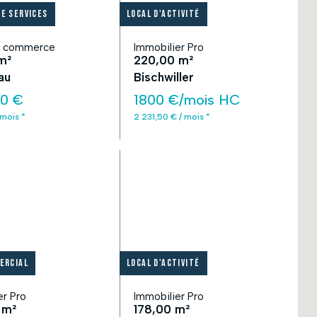
e services
Local d'activité
e commerce
Immobilier Pro
m²
220,00 m²
au
Bischwiller
00 €
1800 €/mois HC
 mois *
2 231,50 € / mois *
ercial
Local d'activité
er Pro
Immobilier Pro
 m²
178,00 m²