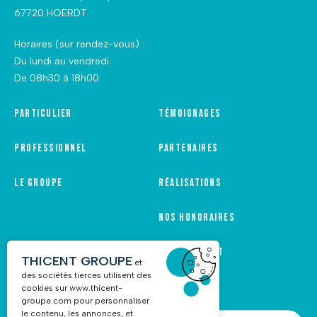
67720 HOERDT
Horaires (sur rendez-vous) :
Du lundi au vendredi
De 08h30 à 18h00
Particulier
Témoignages
Professionnel
Partenaires
Le groupe
Réalisations
Nos honoraires
Recrutement
THICENT GROUPE
et
des sociétés tierces utilisent des
cookies sur
www.thicent-
groupe.com
pour personnaliser
le contenu, les annonces, et