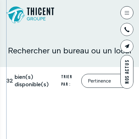
03
Rechercher un bureau ou un local
CONTAC
NOS ACTUS
bien(s)
Trier
32
disponible(s)
par :