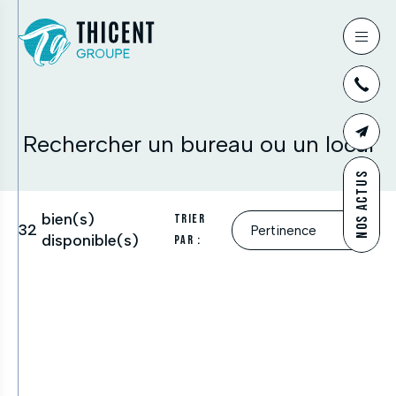
03
Rechercher un bureau ou un local
CONTAC
NOS ACTUS
bien(s)
Trier
32
disponible(s)
par :