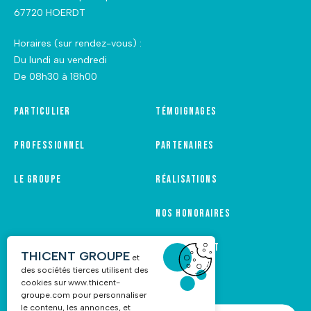
67720 HOERDT
Horaires (sur rendez-vous) :
Du lundi au vendredi
De 08h30 à 18h00
Particulier
Témoignages
Professionnel
Partenaires
Le groupe
Réalisations
Nos honoraires
Recrutement
THICENT GROUPE
et
des sociétés tierces utilisent des
cookies sur
www.thicent-
groupe.com
pour personnaliser
le contenu, les annonces, et