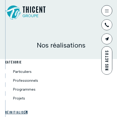
03
Nos réalisations
CONTAC
NOS ACTUS
CATÉGORIE
Particuliers
Professionnels
Programmes
Projets
Réinitialiser