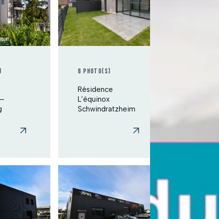
)
8 photo(s)
e
Résidence
 –
L’équinox
g
Schwindratzheim
03