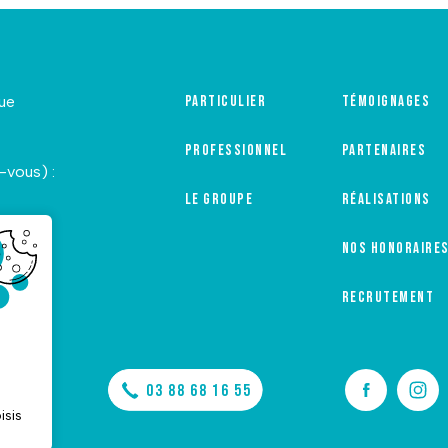
que
Particulier
Témoignages
Professionnel
Partenaires
-vous) :
Le groupe
Réalisations
Nos honoraire
Recrutement
ER
03 88 68 16 55
isis