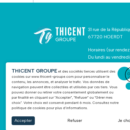
31 rue de la Républi
67720 HOERDT
Horaires (sur rendez
Du lundi au vendredi
De 08h30 à 18h00
THICENT GROUPE
et des sociétés tierces utilisent des
cookies sur
www.thicent-groupe.com
pour personnaliser le
contenu, les annonces, et analyser le trafic. Vos données de
navigation peuvent être collectées et utilisées par ces tiers. Vous
pouvez donner ou retirer votre consentement globalement ou
par finalité en cliquant sur "Accepter", "Refuser" ou "Gérer mes
choix". Votre choix est conservé pendant 6 mois. Consultez notre
politique de cookies pour plus d'informations.
NOUS CONTACT
Accepter
Refuser
Je cho