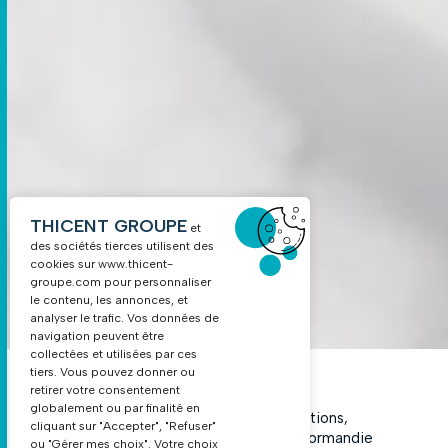
Particulier
Témoignages
Professionnel
Partenaires
Le groupe
Réalisations
Nos honoraires
Recrutement
THICENT GROUPE
et
des sociétés tierces utilisent des
cookies sur
www.thicent-
groupe.com
pour personnaliser
le contenu, les annonces, et
NOUS CONTACTER
analyser le trafic. Vos données de
navigation peuvent être
collectées et utilisées par ces
tiers. Vous pouvez donner ou
03 88 68 16 55
Oct 2024
retirer votre consentement
globalement ou par finalité en
Statut du Bailleur Privé 2026 : taux, 
cliquant sur "Accepter", "Refuser"
comparaison avec Loc’Avantages e
ou "Gérer mes choix". Votre choix