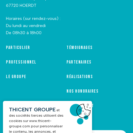
67720 HOERDT
Horaires (sur rendez-vous) :
Du lundi au vendredi
De 08h30 à 18h00
Particulier
Témoignages
Professionnel
Partenaires
Le groupe
Réalisations
Nos honoraires
Recrutement
THICENT GROUPE
et
des sociétés tierces utilisent des
cookies sur
www.thicent-
groupe.com
pour personnaliser
le contenu, les annonces, et