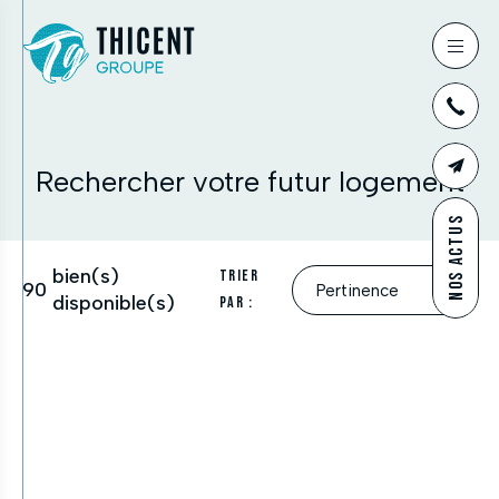
03
Rechercher votre futur logement
CONTAC
NOS ACTUS
bien(s)
Trier
90
disponible(s)
par :