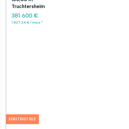
Truchtersheim
381 600 €
1 827,34 € / mois *
Constructible